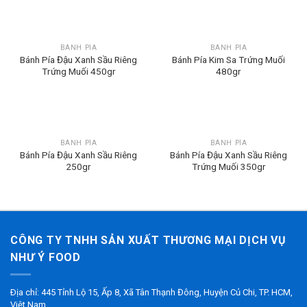
BÁNH PÍA
BÁNH PÍA
Bánh Pía Đậu Xanh Sầu Riêng
Bánh Pía Kim Sa Trứng Muối
Trứng Muối 450gr
480gr
BÁNH PÍA
BÁNH PÍA
Bánh Pía Đậu Xanh Sầu Riêng
Bánh Pía Đậu Xanh Sầu Riêng
250gr
Trứng Muối 350gr
CÔNG TY TNHH SẢN XUẤT THƯƠNG MẠI DỊCH VỤ
NHƯ Ý FOOD
Ðịa chỉ: 445 Tỉnh Lộ 15, Ấp 8, Xã Tân Thạnh Đông, Huyện Củ Chi, TP. HCM,
Việt Nam