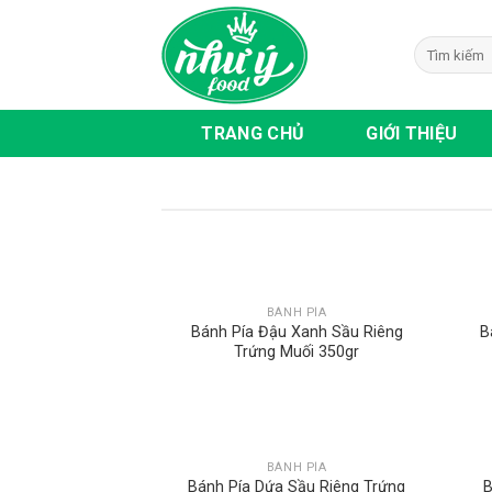
Skip
to
content
TRANG CHỦ
GIỚI THIỆU
BÁNH PÍA
Bánh Pía Đậu Xanh Sầu Riêng
B
Trứng Muối 350gr
BÁNH PÍA
Bánh Pía Dứa Sầu Riêng Trứng
B