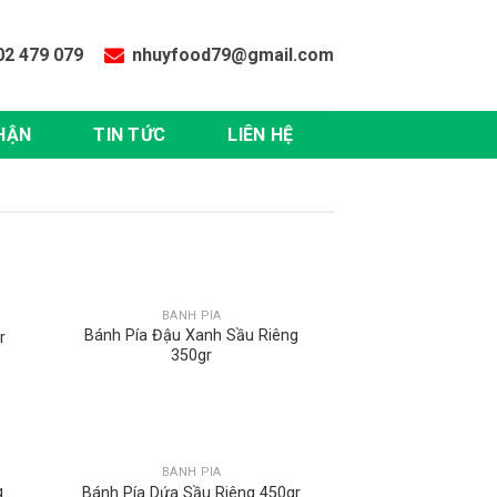
02 479 079
nhuyfood79@gmail.com
HẬN
TIN TỨC
LIÊN HỆ
BÁNH PÍA
Bánh Pía Đậu Xanh Sầu Riêng
r
350gr
BÁNH PÍA
g
Bánh Pía Dứa Sầu Riêng 450gr