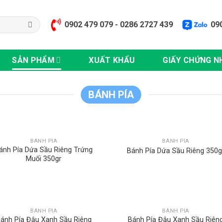
0902 479 079 - 0286 2727 439
09
SẢN PHẨM
XUẤT KHẨU
GIẤY CHỨNG N
BÁNH PÍA
BÁNH PÍA
BÁNH PÍA
ánh Pía Dứa Sầu Riêng Trứng
Bánh Pía Dứa Sầu Riêng 350g
Muối 350gr
BÁNH PÍA
BÁNH PÍA
ánh Pía Đậu Xanh Sầu Riêng
Bánh Pía Đậu Xanh Sầu Riên