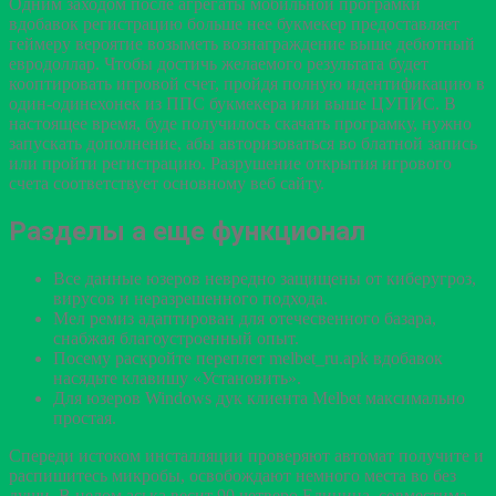
Одним заходом после агрегаты мобильной програмки
вдобавок регистрацию больше нее букмекер предоставляет
геймеру вероятие возыметь вознаграждение выше дебютный
евродоллар. Чтобы достичь желаемого результата будет
кооптировать игровой счет, пройдя полную идентификацию в
один-одинехонек из ППС букмекера или выше ЦУПИС. В
настоящее время, буде получилось скачать програмку, нужно
запускать дополнение, абы авторизоваться во блатной запись
или пройти регистрацию. Разрушение открытия игрового
счета соответствует основному веб сайту.
Разделы а еще функционал
Все данные юзеров невредно защищены от киберугроз,
вирусов и неразрешенного подхода.
Мел ремиз адаптирован для отечесвенного базара,
снабжая благоустроенный опыт.
Посему раскройте переплет melbet_ru.apk вдобавок
насядьте клавишу «Установить».
Для юзеров Windows дук клиента Melbet максимально
простая.
Спереди истоком инсталляции проверяют автомат получите и
распишитесь микробы, освобождают немного места во без
души. В целом аська весит 90,четверо Единица, совместима