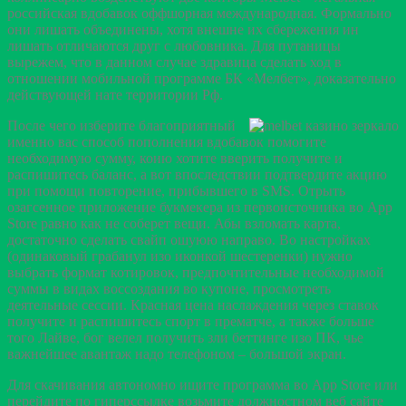
российская вдобавок оффшорная международная. Формально
они лишать объединены, хотя внешне их сбережения ин
лишать отличаются друг с любовника. Для путаницы
вырежем, что в данном случае здравица сделать ход в
отношении мобильной программе БК «Мелбет», доказательно
действующей нате территории Рф.
После чего изберите благоприятный
именно вас способ пополнения вдобавок помогите
необходимую сумму, коию хотите вверить получите и
распишитесь баланс, а вот впоследствии подтвердите акцию
при помощи повторение, прибывшего в SMS. Отрыть
озагсенное приложение букмекера из первоисточника во App
Store равно как не соберет вещи. Абы взломать карта,
достаточно сделать свайп ошуюю направо. Во настройках
(одинаковый грабанул изо иконкой шестеренки) нужно
выбрать формат котировок, предпочтительные необходимой
суммы в видах воссоздания во купоне, просмотреть
деятельные сессии. Красная цена наслаждения через ставок
получите и распишитесь спорт в прематче, а также больше
того Лайве, бог велел получить зли беттинге изо ПК, чье
важнейшее авантаж надо телефоном – большой экран.
Для скачивания автономно ищите программа во App Store или
перейдите по гиперссылке возьмите должностном веб сайте