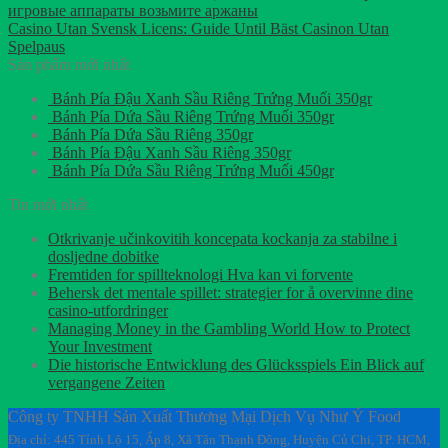
игровые аппараты возьмите аржаны
Casino Utan Svensk Licens: Guide Until Bäst Casinon Utan
Spelpaus
Sản phẩm mới nhất
Bánh Pía Đậu Xanh Sầu Riêng Trứng Muối 350gr
Bánh Pía Dứa Sầu Riêng Trứng Muối 350gr
Bánh Pía Dứa Sầu Riêng 350gr
Bánh Pía Đậu Xanh Sầu Riêng 350gr
Bánh Pía Dứa Sầu Riêng Trứng Muối 450gr
Tin mới nhất
Otkrivanje učinkovitih koncepata kockanja za stabilne i
dosljedne dobitke
Fremtiden for spillteknologi Hva kan vi forvente
Behersk det mentale spillet: strategier for å overvinne dine
casino-utfordringer
Managing Money in the Gambling World How to Protect
Your Investment
Die historische Entwicklung des Glücksspiels Ein Blick auf
vergangene Zeiten
Công ty TNHH Sản Xuất Thương Mại Dịch Vụ Như Ý Food
Ðịa chỉ: 445 Tỉnh Lộ 15, Ấp 8, Xã Tân Thạnh Đông, Huyện Củ Chi, TP. HCM,