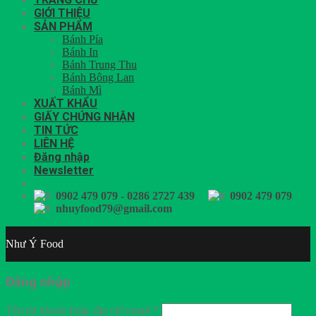
GIỚI THIỆU
SẢN PHẨM
Bánh Pía
Bánh In
Bánh Trung Thu
Bánh Bông Lan
Bánh Mì
XUẤT KHẨU
GIẤY CHỨNG NHẬN
TIN TỨC
LIÊN HỆ
Đăng nhập
Newsletter
0902 479 079 - 0286 2727 439
0902 479 079
nhuyfood79@gmail.com
Như Ý Food
Đăng nhập
Tên tài khoản hoặc địa chỉ email
*